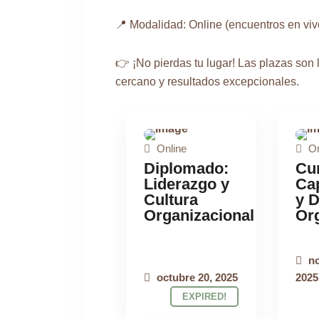
📍 Modalidad: Online (encuentros en viv
👉 ¡No pierdas tu lugar! Las plazas son
cercano y resultados excepcionales.
Online
On
PROGRAMA
Diplomado:
Cu
ONLINE
O
Liderazgo y
Ca
Cultura
y D
Organizacional
Or
no
octubre 20, 2025
2025
EXPIRED!