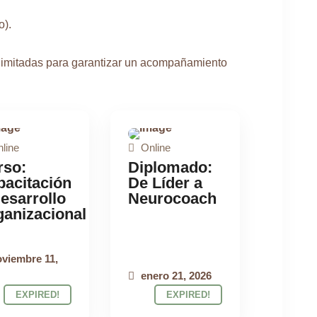
o).
 limitadas para garantizar un acompañamiento
line
Online
PROGRAMA
PROGRAMA
rso:
Diplomado:
NLINE
ONLINE
pacitación
De Líder a
esarrollo
Neurocoach
ganizacional
viembre 11,
enero 21, 2026
EXPIRED!
EXPIRED!