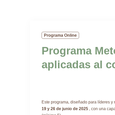
Ir
al
contenido
Programa Online
Programa Met
aplicadas al 
Este programa, diseñado para líderes y r
19 y 26 de junio de 2025
, con una cap