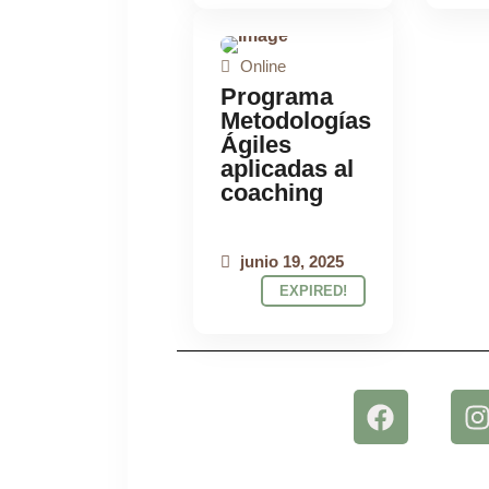
Online
PROGRAMA
Programa
ONLINE
Metodologías
Ágiles
aplicadas al
coaching
junio 19, 2025
EXPIRED!
F
I
a
c
e
t